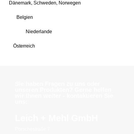
Dänemark, Schweden, Norwegen
Belgien
Niederlande
Österreich
Sie haben Fragen zu uns oder
unseren Produkten? Gerne helfen
wir Ihnen weiter - kontaktieren Sie
uns:
Leich + Mehl GmbH
Porschestraße 7