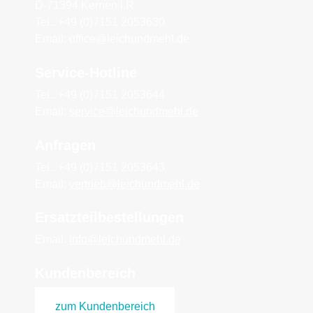
D-71394 Kernen i.R.
Tel.: +49 (0)7151 2053630
Email: office@leichundmehl.de
Service-Hotline
Tel.: +49 (0)7151 2053644
Email:
service@leichundmehl.de
Anfragen
Tel.: +49 (0)7151 2053643
Email:
vertrieb@leichundmehl.de
Ersatzteilbestellungen
Email:
info@leichundmehl.de
Kundenbereich
zum Kundenbereich