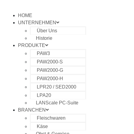
HOME
UNTERNEHMEN
Über Uns
Historie
PRODUKTE
PAW3
PAW2000-S
PAW2000-G
PAW2000-H
LPR20 / SED2000
LPA20
LANScale PC-Suite
BRANCHEN
Fleischwaren
Käse
Obst & Gemüse