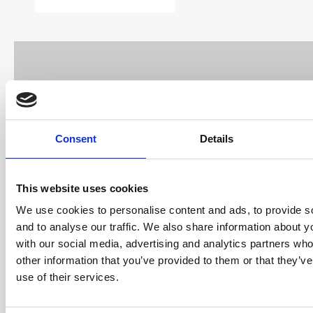
⋯
Consent
Details
This website uses cookies
We use cookies to personalise content and ads, to provide s
and to analyse our traffic. We also share information about yo
with our social media, advertising and analytics partners wh
other information that you’ve provided to them or that they’v
use of their services.
Please
accept marketing cookies
to view this Google
Maps content.