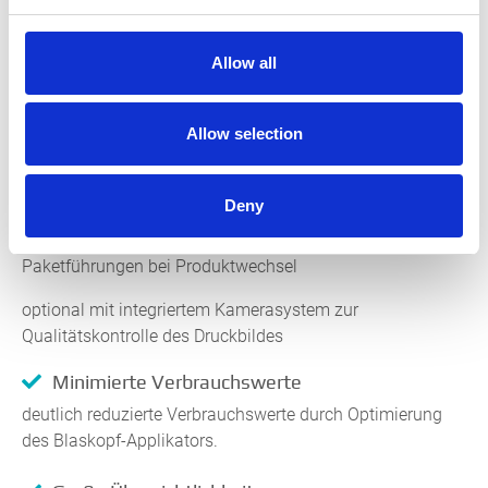
Bandgeschwindigkeit, der Etikettierhöhe
und der Querposition des Etikettierers bei
Allow all
Artikelwechsel
automatisches Anpassen des Blas-
Allow selection
Applikators an die Etikettengröße bei
Etikettenwechsel
Deny
optional mit automatischer Anpassung der
Paketführungen bei Produktwechsel
optional mit integriertem Kamerasystem zur
Qualitätskontrolle des Druckbildes
Minimierte Verbrauchswerte
deutlich reduzierte Verbrauchswerte durch Optimierung
des Blaskopf-Applikators.