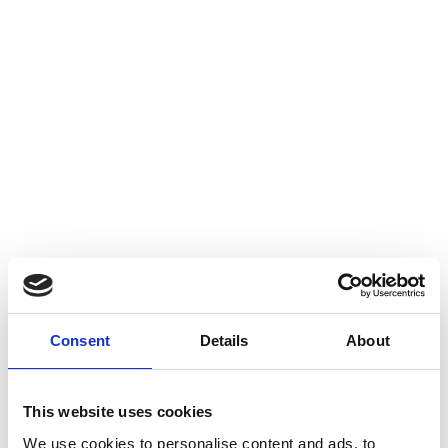
Zuverlässig wägen und
auszeichnen!
Consent
Details
About
PAW 3 – hochautomatisiert – flexibel –
zuverlässig
This website uses cookies
We use cookies to personalise content and ads, to