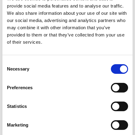
provide social media features and to analyse our traffic.
Die PAW 3 ist unsere Lösung für
We also share information about your use of our site with
hochautomatisierte Produktionslinien.
our social media, advertising and analytics partners who
Sämtliche erforderlichen Anpassungen bei
may combine it with other information that you’ve
provided to them or that they’ve collected from your use
Artikelwechsel erfolgen automatisch. Auch die
of their services.
PAW 3 ist in verschiedensten Ausführungen für
unterschiedliche Wägebereiche, Produktarten
und Produktabmessungen erhältlich. Sie bietet
Consent
Necessary
Selection
Anschlussmöglichkeiten für eine beliebige
Anzahl weiterer Drucker, so dass wahlweise die
Preferences
Etikettierung von oben, unten oder seitlich und
in beliebiger Kombination erfolgen kann.
Statistics
auch als Kontrollwaage einsetzbar
Marketing
automatische Anpassung der